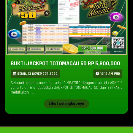
BUKTI JACKPOT TOTOMACAU 5D RP 5,800,000
SENIN, 13 NOVEMBER 2023
10:12 AM WIB
Selamat kepada member setia RIMBATOTO dengan user id : ARK****
yang telah mendapatkan JACKPOT di TOTOMACAU 5D dan BERHASIL
melakukan . . .
Lihat selengkapnya