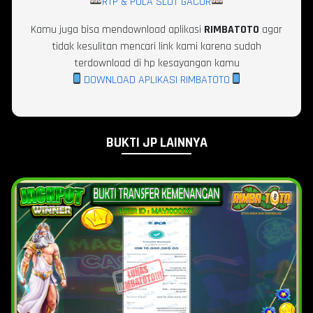
RTP & POLA SLOT GACOR
Kamu juga bisa mendownload aplikasi
RIMBATOTO
agar
tidak kesulitan mencari link kami karena sudah
terdownload di hp kesayangan kamu
DOWNLOAD APLIKASI RIMBATOTO
BUKTI JP LAINNYA