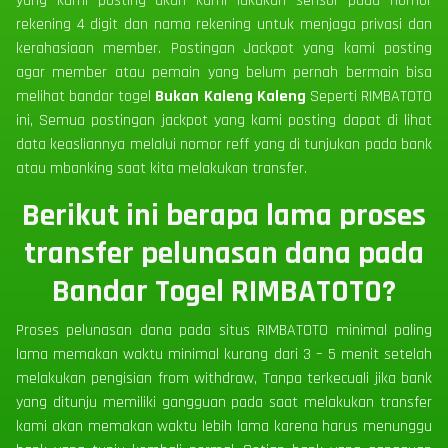
yang kami posting akan kami lakukan sensor pada nomor
rekening 4 digit dan nama rekening untuk menjaga privasi dan
kerahasiaan member. Postingan Jackpot yang kami posting
agar member atau pemain yang belum pernah bermain bisa
melihat bandar togel
Bukan Kaleng Kaleng
Seperti RIMBATOTO
ini, Semua postingan jackpot yang kami posting dapat di lihat
data keasliannya melalui nomor reff yang di tunjukan pada bank
atau mbanking saat kita melakukan transfer.
Berikut ini berapa lama proses
transfer pelunasan dana pada
Bandar Togel RIMBATOTO?
Proses pelunasan dana pada situs RIMBATOTO minimal paling
lama memakan waktu minimal kurang dari 3 – 5 menit setelah
melakukan pengisian from withdraw, Tanpa terkecuali jika bank
yang ditunju memiliki gangguan pada saat melakukan transfer
kami akan memakan waktu lebih lama karena harus menunggu