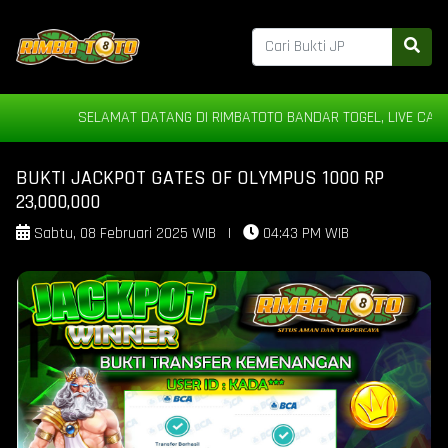
SELAMAT DATANG DI RIMBATOTO BANDAR TOGEL, LIVE CASINO & 
BUKTI JACKPOT GATES OF OLYMPUS 1000 RP
23,000,000
Sabtu, 08 Februari 2025 WIB
|
04:43 PM WIB