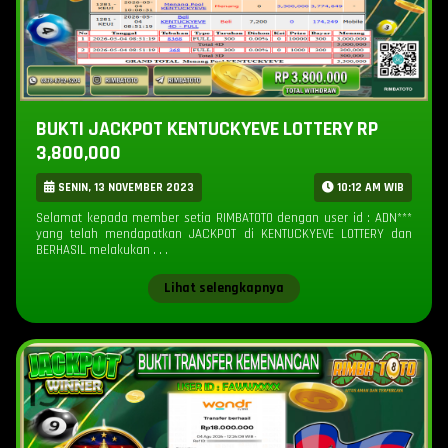
BUKTI JACKPOT KENTUCKYEVE LOTTERY RP
3,800,000
SENIN, 13 NOVEMBER 2023
10:12 AM WIB
Selamat kepada member setia RIMBATOTO dengan user id : ADN***
yang telah mendapatkan JACKPOT di KENTUCKYEVE LOTTERY dan
BERHASIL melakukan . . .
Lihat selengkapnya