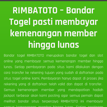
RIMBATOTO – Bandar
Togel pasti membayar
kemenangan member
hingga lunas
Bandar togel RIMBATOTO merupakan bandar togel dan slot
online yang membayar semua kemenangan member hingga
lunas. Setiap pembayaran pada situs kami dilakukan dengan
cara transfer ke rekening tujuan yang sudah di daftarkan pada
situs togel online kami, Pembayaran hanya dapat di proses jika
rekening yang di daftarkan telah valid dan dapat di transfer.
Semua kemenangan member yang mendapatkan hadiah
jackpot terbesar akan kami posting agar semua pemain dapat
melihat bandar situs terpercaya RIMBATOTO ini membayar