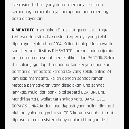
live casino terbaik yang dapat membayar seluruh
kemenangan membernya, berapapun anda menang
pasti dibayarkan!
RIMBATOTO
merupakan Situs slot gacor, situs togel
terbesar dan situs live casino terpercaya yang telah
dipercaya sejak tahun 2014. Kalian tidak perlu khawatir
saat bermain di situs RIMBATOTO karena sudah dijamin
pasti aman dan sudah bersertifikasi dari PAGCOR. Selain
itu, kalian juga dapat mendapatkan kenyamanan saat
bermain di rimbatoto karena CS yang selalu online 24
jam siap membantu kalian dengan sangat ramah.
Metode pembayaran yang disediakan juga sangat
lengkap, mulai dari bank lokal seperti BCA, BRI, BNI,
Mandiri serta E-wallet terlengkap yaitu DANA, OVO,
GOPAY & LINKAJA dan juga deposit yang paling diminati
oleh banyak orang yaitu via QRIS karena sudah otomatis
diproseskan oleh sistem hanya dalam hitungan detik.