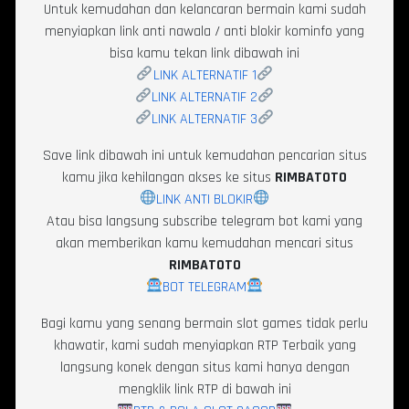
Untuk kemudahan dan kelancaran bermain kami sudah
menyiapkan link anti nawala / anti blokir kominfo yang
bisa kamu tekan link dibawah ini
LINK ALTERNATIF 1
LINK ALTERNATIF 2
LINK ALTERNATIF 3
Save link dibawah ini untuk kemudahan pencarian situs
kamu jika kehilangan akses ke situs
RIMBATOTO
LINK ANTI BLOKIR
Atau bisa langsung subscribe telegram bot kami yang
akan memberikan kamu kemudahan mencari situs
RIMBATOTO
BOT TELEGRAM
Bagi kamu yang senang bermain slot games tidak perlu
khawatir, kami sudah menyiapkan RTP Terbaik yang
langsung konek dengan situs kami hanya dengan
mengklik link RTP di bawah ini