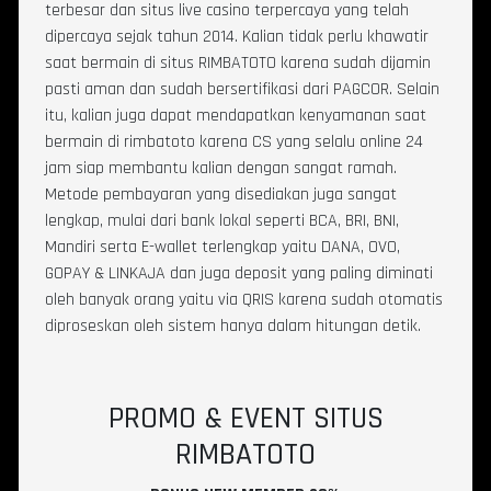
terbesar dan situs live casino terpercaya yang telah
dipercaya sejak tahun 2014. Kalian tidak perlu khawatir
saat bermain di situs RIMBATOTO karena sudah dijamin
pasti aman dan sudah bersertifikasi dari PAGCOR. Selain
itu, kalian juga dapat mendapatkan kenyamanan saat
bermain di rimbatoto karena CS yang selalu online 24
jam siap membantu kalian dengan sangat ramah.
Metode pembayaran yang disediakan juga sangat
lengkap, mulai dari bank lokal seperti BCA, BRI, BNI,
Mandiri serta E-wallet terlengkap yaitu DANA, OVO,
GOPAY & LINKAJA dan juga deposit yang paling diminati
oleh banyak orang yaitu via QRIS karena sudah otomatis
diproseskan oleh sistem hanya dalam hitungan detik.
PROMO & EVENT SITUS
RIMBATOTO