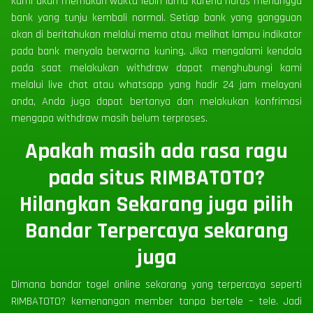
kami akan memakan waktu lebih lama karena harus menunggu
bank yang tunju kembali normal. Setiap bank yang gangguan
akan di beritahukan melalui memo atau melihat lampu indikator
pada bank menyala berwarna kuning. Jika mengalami kendala
pada saat melakukan withdraw dapat menghubungi kami
melalui live chat atau whatsapp yang hadir 24 jam melayani
anda, Anda juga dapat bertanya dan melakukan konfrimasi
mengapa withdraw masih belum terproses.
Apakah masih ada rasa ragu
pada situs RIMBATOTO?
Hilangkan Sekarang juga pilih
Bandar Terpercaya sekarang
juga
Dimana bandar togel online sekarang yang terpercaya seperti
RIMBATOTO? kemenangan member tanpa bertele – tele. Jadi