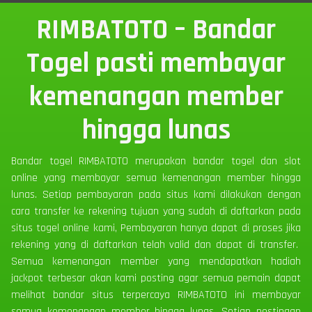
RIMBATOTO – Bandar
Togel pasti membayar
kemenangan member
hingga lunas
Bandar togel RIMBATOTO merupakan bandar togel dan slot
online yang membayar semua kemenangan member hingga
lunas. Setiap pembayaran pada situs kami dilakukan dengan
cara transfer ke rekening tujuan yang sudah di daftarkan pada
situs togel online kami, Pembayaran hanya dapat di proses jika
rekening yang di daftarkan telah valid dan dapat di transfer.
Semua kemenangan member yang mendapatkan hadiah
jackpot terbesar akan kami posting agar semua pemain dapat
melihat bandar situs terpercaya RIMBATOTO ini membayar
semua kemenangan member hingga lunas. Setiap postingan