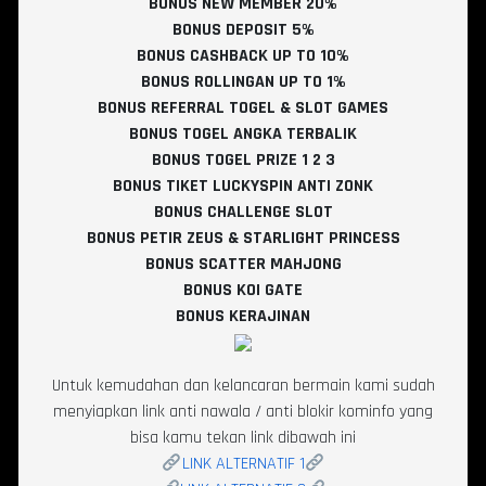
BONUS NEW MEMBER 20%
BONUS DEPOSIT 5%
BONUS CASHBACK UP TO 10%
BONUS ROLLINGAN UP TO 1%
BONUS REFERRAL TOGEL & SLOT GAMES
BONUS TOGEL ANGKA TERBALIK
BONUS TOGEL PRIZE 1 2 3
BONUS TIKET LUCKYSPIN ANTI ZONK
BONUS CHALLENGE SLOT
BONUS PETIR ZEUS & STARLIGHT PRINCESS
BONUS SCATTER MAHJONG
BONUS KOI GATE
BONUS KERAJINAN
Untuk kemudahan dan kelancaran bermain kami sudah
menyiapkan link anti nawala / anti blokir kominfo yang
bisa kamu tekan link dibawah ini
LINK ALTERNATIF 1