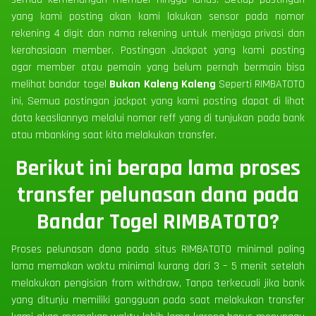
yang kami posting akan kami lakukan sensor pada nomor
rekening 4 digit dan nama rekening untuk menjaga privasi dan
kerahasiaan member. Postingan Jackpot yang kami posting
agar member atau pemain yang belum pernah bermain bisa
melihat bandar togel
Bukan Kaleng Kaleng
Seperti RIMBATOTO
ini, Semua postingan jackpot yang kami posting dapat di lihat
data keasliannya melalui nomor reff yang di tunjukan pada bank
atau mbanking saat kita melakukan transfer.
Berikut ini berapa lama proses
transfer pelunasan dana pada
Bandar Togel RIMBATOTO?
Proses pelunasan dana pada situs RIMBATOTO minimal paling
lama memakan waktu minimal kurang dari 3 – 5 menit setelah
melakukan pengisian from withdraw, Tanpa terkecuali jika bank
yang ditunju memiliki gangguan pada saat melakukan transfer