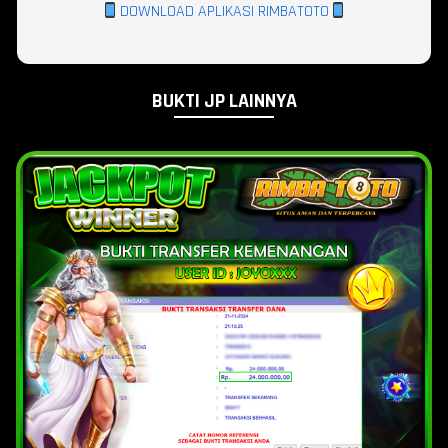
DOWNLOAD APLIKASI RIMBATOTO
BUKTI JP LAINNYA